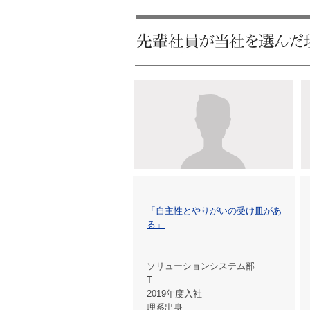
「自主性とやりがいの受け皿があ
る」
ソリューションシステム部
T
2019年度入社
理系出身